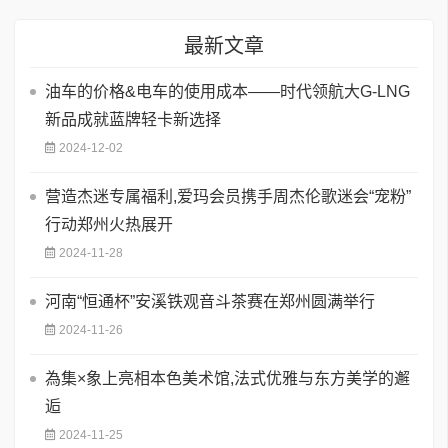
最新文章
​油车的价格&电车的使用成本——时代领航大G-LNG
新品成就蓝牌轻卡新选择
2024-12-02
营造杰迷专属福利,爱玛会员携手周杰伦歌迷会“宠粉”
行动郑州火热展开
2024-11-28
河南“恒通杯”安溪铁观音斗茶赛在郑州圆满举行
2024-11-26
為集×象上亮相本色美术馆,法式优雅与东方美学的邂
逅
2024-11-25