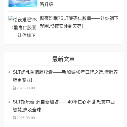
略升级
彻夜难眠?SLT酸枣仁胶囊——让你躺下
就困,整夜安睡到天亮!
最新文章
SLT虎乳菌清肺胶囊——新加坡40年口碑之选,清肺养
肺更专业!
2025-08-09
SLT斯乐泰·源自新加坡——40年仁心济世,融贯中西
智慧,惠及全球
2025-08-09