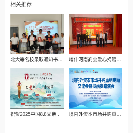
相关推荐
北大等名校录取通知书送达仪式在喀什市特区实验学校暖心举行
喀什河南商会爱心捐赠暖民心 秋日温情映丰收
祝贺2025中国8.8父亲节“孝行天下家风传承”论坛暨祈福音乐会圆满成功
境内外资本市场并购重组专题交流会暨投融资路演会 深度解析驱动企业资本战略升级