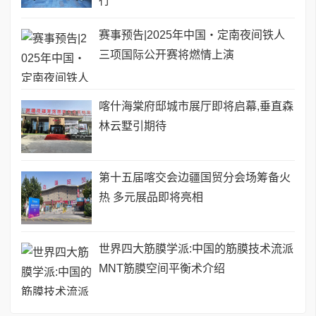
行
赛事预告|2025年中国・定南夜间铁人
三项国际公开赛将燃情上演
喀什海棠府邸城市展厅即将启幕,垂直森
林云墅引期待
第十五届喀交会边疆国贸分会场筹备火
热 多元展品即将亮相
世界四大筋膜学派:中国的筋膜技术流派
MNT筋膜空间平衡术介绍