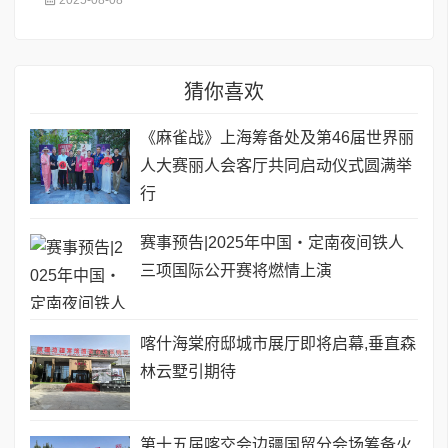
2025-08-08
猜你喜欢
《麻雀战》上海筹备处及第46届世界丽
人大赛丽人会客厅共同启动仪式圆满举
行
赛事预告|2025年中国・定南夜间铁人
三项国际公开赛将燃情上演
喀什海棠府邸城市展厅即将启幕,垂直森
林云墅引期待
第十五届喀交会边疆国贸分会场筹备火