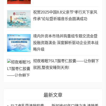
祝贺2025中国8.8父亲节“孝行天下家风
传承”论坛暨祈福音乐会圆满成功
境内外资本市场并购重组专题交流会暨
投融资路演会 深度解析驱动企业资本战
略升级
彻夜难眠?SLT酸枣仁胶囊——让你躺下
就困,整夜安睡到天亮!
最新文章
SLT虎乳菌清肺胶囊——新加坡40年口碑之选,清肺养