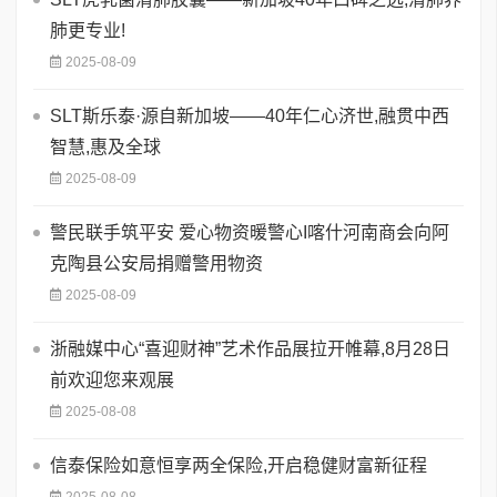
肺更专业!
2025-08-09
SLT斯乐泰·源自新加坡——40年仁心济世,融贯中西
智慧,惠及全球
2025-08-09
警民联手筑平安 爱心物资暖警心I喀什河南商会向阿
克陶县公安局捐赠警用物资
2025-08-09
浙融媒中心“喜迎财神”艺术作品展拉开帷幕,8月28日
前欢迎您来观展
2025-08-08
信泰保险如意恒享两全保险,开启稳健财富新征程