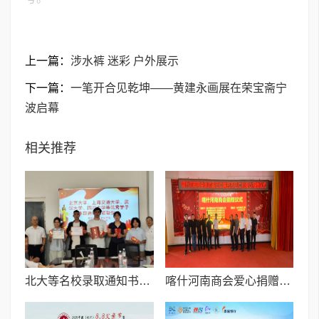
上一篇：
涉水裤 迷彩 户外展示
下一篇：
一笔开合见乾坤——黄建永画展在荣宝斋宁
波启幕
相关推荐
北大等名校录取通知书送达仪式在喀什市特区实验学校暖心举行
喀什河南商会爱心捐赠暖民心 秋日温情映丰收