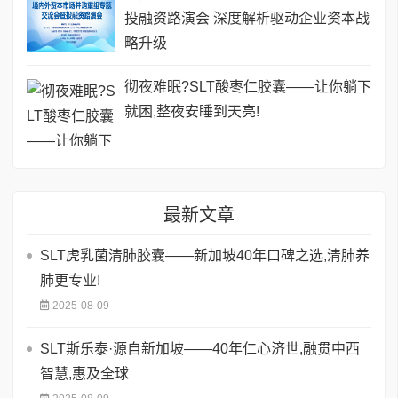
投融资路演会 深度解析驱动企业资本战
略升级
彻夜难眠?SLT酸枣仁胶囊——让你躺下
就困,整夜安睡到天亮!
最新文章
SLT虎乳菌清肺胶囊——新加坡40年口碑之选,清肺养
肺更专业!
2025-08-09
SLT斯乐泰·源自新加坡——40年仁心济世,融贯中西
智慧,惠及全球