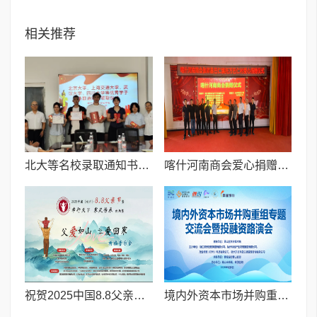
相关推荐
北大等名校录取通知书送达仪式在喀什市特区实验学校暖心举行
喀什河南商会爱心捐赠暖民心 秋日温情映丰收
祝贺2025中国8.8父亲节“孝行天下家风传承”论坛暨祈福音乐会圆满成功
境内外资本市场并购重组专题交流会暨投融资路演会 深度解析驱动企业资本战略升级