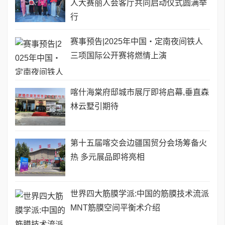
人大赛丽人会客厅共同启动仪式圆满举
行
赛事预告|2025年中国・定南夜间铁人
三项国际公开赛将燃情上演
喀什海棠府邸城市展厅即将启幕,垂直森
林云墅引期待
第十五届喀交会边疆国贸分会场筹备火
热 多元展品即将亮相
世界四大筋膜学派:中国的筋膜技术流派
MNT筋膜空间平衡术介绍