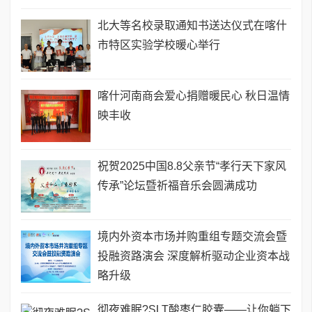
北大等名校录取通知书送达仪式在喀什
市特区实验学校暖心举行
喀什河南商会爱心捐赠暖民心 秋日温情
映丰收
祝贺2025中国8.8父亲节“孝行天下家风
传承”论坛暨祈福音乐会圆满成功
境内外资本市场并购重组专题交流会暨
投融资路演会 深度解析驱动企业资本战
略升级
彻夜难眠?SLT酸枣仁胶囊——让你躺下