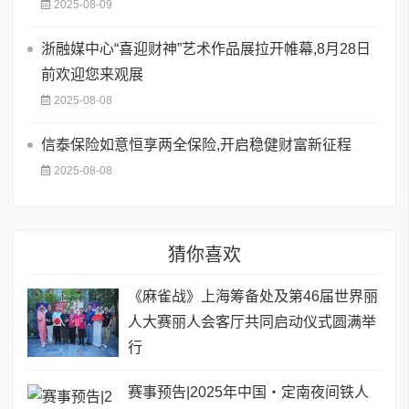
2025-08-09
浙融媒中心“喜迎财神”艺术作品展拉开帷幕,8月28日
前欢迎您来观展
2025-08-08
信泰保险如意恒享两全保险,开启稳健财富新征程
2025-08-08
猜你喜欢
《麻雀战》上海筹备处及第46届世界丽
人大赛丽人会客厅共同启动仪式圆满举
行
赛事预告|2025年中国・定南夜间铁人