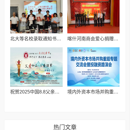
北大等名校录取通知书送达仪式在喀什市特区实验学校暖心举行
喀什河南商会爱心捐赠暖民心 秋日温情映丰收
祝贺2025中国8.8父亲节“孝行天下家风传承”论坛暨祈福音乐会圆满成功
境内外资本市场并购重组专题交流会暨投融资路演会 深度解析驱动企业资本战略升级
热门文章