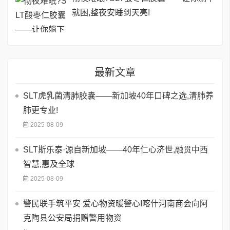
就困,整夜安睡到天亮!
最新文章
SLT虎乳菌清肺胶囊——新加坡40年口碑之选,清肺养
肺更专业!
2025-08-09
SLT斯乐泰·源自新加坡——40年仁心济世,融贯中西
智慧,惠及全球
2025-08-09
警民联手筑平安 爱心物资暖警心I喀什河南商会向阿
克陶县公安局捐赠警用物资