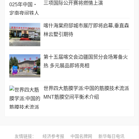
三项国际公开赛将燃情上演
喀什海棠府邸城市展厅即将启幕,垂直森
林云墅引期待
第十五届喀交会边疆国贸分会场筹备火
热 多元展品即将亮相
世界四大筋膜学派:中国的筋膜技术流派
MNT筋膜空间平衡术介绍
友情链接：
经济参考报
中国名牌网
新华每日电讯