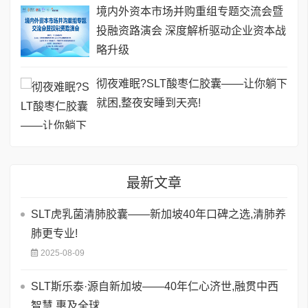
境内外资本市场并购重组专题交流会暨
投融资路演会 深度解析驱动企业资本战
略升级
彻夜难眠?SLT酸枣仁胶囊——让你躺下
就困,整夜安睡到天亮!
最新文章
SLT虎乳菌清肺胶囊——新加坡40年口碑之选,清肺养
肺更专业!
2025-08-09
SLT斯乐泰·源自新加坡——40年仁心济世,融贯中西
智慧,惠及全球