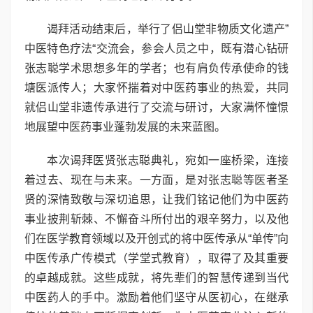
谒拜活动结束后，举行了侣山堂非物质文化遗产”
中医特色疗法“交流会，参会人员之中，既有潜心钻研
张志聪学术思想多年的学者；也有肩负传承使命的钱
塘医派传人；大家怀揣着对中医药事业的热爱，共同
就侣山堂非遗传承进行了交流与研讨，大家满怀憧憬
地展望中医药事业蓬勃发展的未来蓝图。
本次谒拜医贤张志聪典礼，宛如一座桥梁，连接
着过去、现在与未来。一方面，是对张志聪等医者圣
贤的深情致敬与深切追思，让我们铭记他们为中医药
事业披荆斩棘、不懈奋斗所付出的艰辛努力，以及他
们在医学教育领域以及开创式的将中医传承从“单传”向
中医传承广传模式（学堂式教育），取得了及其重要
的卓越成就。这些成就，将先辈们的智慧传递到当代
中医药人的手中。激励着他们坚守从医初心，在继承