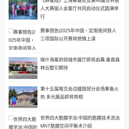
《麻雀战》上海筹备处及第46届世界丽
人大赛丽人会客厅共同启动仪式圆满举
行
赛事预告|2025年中国・定南夜间铁人
三项国际公开赛将燃情上演
喀什海棠府邸城市展厅即将启幕,垂直森
林云墅引期待
第十五届喀交会边疆国贸分会场筹备火
热 多元展品即将亮相
世界四大筋膜学派:中国的筋膜技术流派
MNT筋膜空间平衡术介绍