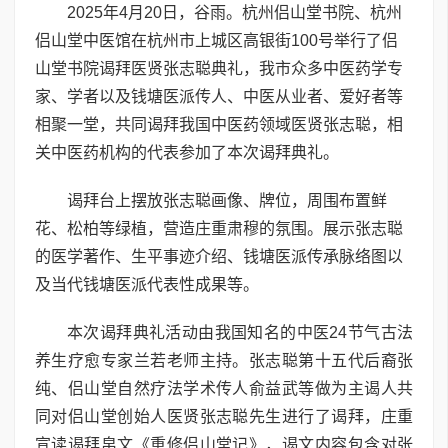
2025年4月20日，谷雨。杭州侣山堂书院、杭州
侣山堂中医馆在杭州市上城区高银街100号举行了侣
山堂书院谒拜医贤张志聪典礼，我市众多中医药学专
家、学者以及钱塘医派传人、中医从业者、爱好者等
相聚一堂，共同谒拜我国中医药领域医贤张志聪，相
关中医药机构的代表参加了本次谒拜典礼。
谒拜台上摆放张志聪画像、牌位，周围布置鲜
花、松柏等绿植，营造庄重肃穆的氛围。展示张志聪
的医学著作、生平事迹介绍、钱塘医派传承脉络图以
及当代钱塘医派代表性成果等。
本次谒拜典礼活动由我国知名的中医24节气古法
养生疗愈专家兰若老师主持。张志聪第十五代后裔张
纯、侣山堂自然疗法学术传人俞益武等做为主谒人共
同对侣山堂创始人医贤张志聪先生进行了谒拜，庄重
宣读谒拜帛文《重修侣山堂记》，谒文内容包含对张