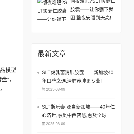
级
彻夜难眠?SLT酸枣仁
胶囊——让你躺下就
困,整夜安睡到天亮!
最新文章
毒品模型
SLT虎乳菌清肺胶囊——新加坡40
盘”，
年口碑之选,清肺养肺更专业!
断。
2025-08-09
SLT斯乐泰·源自新加坡——40年仁
心济世,融贯中西智慧,惠及全球
2025-08-09