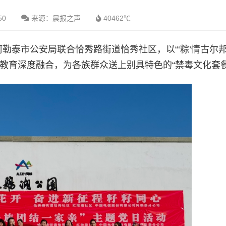
50
来源：晨报之声
40462℃
阿勒泰市公安局联合恰秀路街道恰秀社区，以“‘粽’情古尔
教育深度融合，为各族群众送上别具特色的“禁毒文化套餐