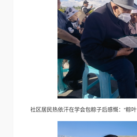
社区居民热依汗在学会包粽子后感慨：“粽叶