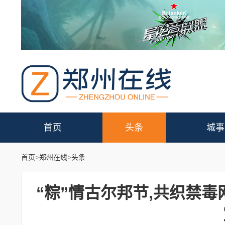
首页
头条
城事
首页
>
郑州在线
>
头条
“粽”情古尔邦节,共织禁