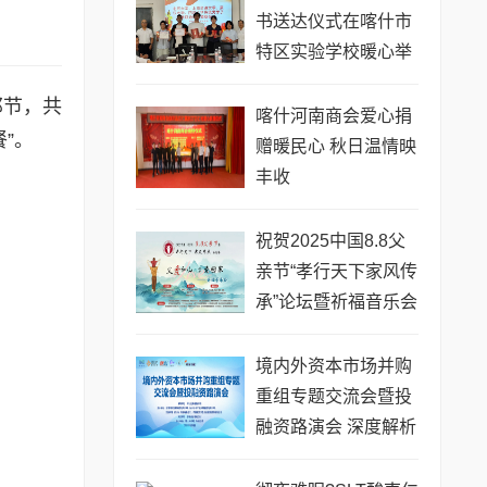
书送达仪式在喀什市
特区实验学校暖心举
行
邦节，共
喀什河南商会爱心捐
”。
赠暖民心 秋日温情映
丰收
祝贺2025中国8.8父
亲节“孝行天下家风传
承”论坛暨祈福音乐会
圆满成功
境内外资本市场并购
重组专题交流会暨投
融资路演会 深度解析
驱动企业资本战略升