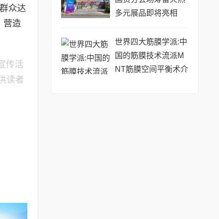
育群众达
多元展品即将亮相
，营造
世界四大筋膜学派:中
国的筋膜技术流派M
宣传活
NT筋膜空间平衡术介
供读者
绍