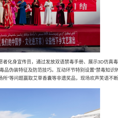
愿者化身宣传员，通过发放双语禁毒手册、展示3D仿真
型毒品伪装特征及防范技巧。互动环节特别设置“禁毒知识转
毒场所”等问题赢取艾草香囊等非遗奖品，现场欢声笑语不