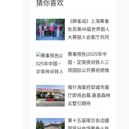
猜你喜欢
《麻雀战》上海筹备
处及第46届世界丽人
大赛丽人会客厅共同
启动仪式圆满举行
赛事预告|2025年中
国・定南夜间铁人三
项国际公开赛将燃情
上演
喀什海棠府邸城市展
厅即将启幕,垂直森林
云墅引期待
第十五届喀交会边疆
国贸分会场筹备火热