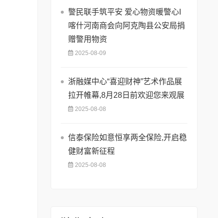
警民联手筑平安 爱心物资暖警心I
喀什河南商会向阿克陶县公安局捐
赠警用物资
2025-08-09
浙融媒中心“喜迎财神”艺术作品展
拉开帷幕,8月28日前欢迎您来观展
2025-08-08
信泰保险如意恒享两全保险,开启稳
健财富新征程
2025-08-08