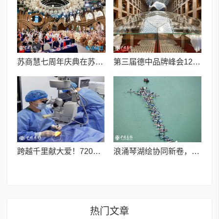
苏商慧七周年庆典在苏州隆重举行 七大联创共启发展新篇章
第三届德中品牌峰会12月将在柏林举办，聚焦人工智能时代品牌全球化发展
跨越千里献大爱！720光明行助力喀什150名白内障老人重获清晰视界
浪涌琴湖绘协同新卷，桨连四城启发展新篇
热门文章