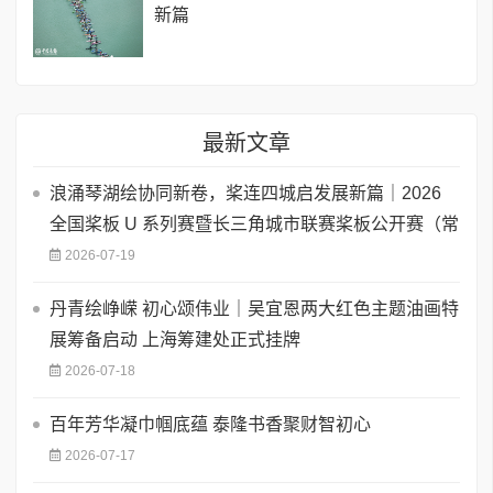
新篇
最新文章
浪涌琴湖绘协同新卷，桨连四城启发展新篇｜2026
全国桨板 U 系列赛暨长三角城市联赛桨板公开赛（常
2026-07-19
丹青绘峥嵘 初心颂伟业｜吴宜恩两大红色主题油画特
展筹备启动 上海筹建处正式挂牌
2026-07-18
百年芳华凝巾帼底蕴 泰隆书香聚财智初心
2026-07-17