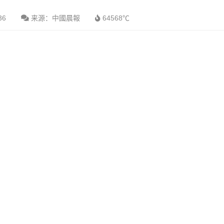
36
来源：中國晨報
64568℃