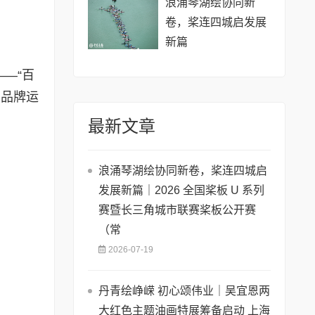
浪涌琴湖绘协同新
卷，桨连四城启发展
新篇
—“百
、品牌运
最新文章
浪涌琴湖绘协同新卷，桨连四城启
发展新篇｜2026 全国桨板 U 系列
赛暨长三角城市联赛桨板公开赛
（常
2026-07-19
丹青绘峥嵘 初心颂伟业｜吴宜恩两
大红色主题油画特展筹备启动 上海