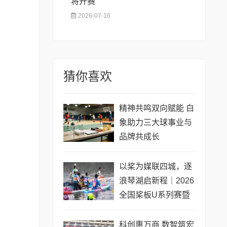
将开赛
2026-07-16
猜你喜欢
精神共鸣双向赋能 白
象助力三大球事业与
品牌共成长
以桨为媒联四城，逐
浪琴湖启新程｜2026
全国桨板U系列赛暨
长三角城市联赛桨板
公开赛（常熟站）即
科创惠万商 数智筑宏