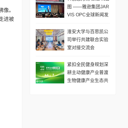
将热力
图 ——雅逊集团JAR
佛像。
VIS OPC全球新闻发
走进被
布会在长沙举行
。
淮安大学与百思凯公
司举行共建联合实验
室对接交流会
​紧扣全民健身规划深
耕主动健康产业普渡
生物健康产业生态共
建大会于昆明举办