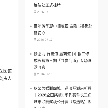
筹建处正式挂牌
2026-07-18
百年芳华凝巾帼底蕴 泰隆书香聚财
智初心
2026-07-17
修愿力·行善道·赢商道 | 巾帼三修
成长营第三期「共赢商道」专场圆
满收官
医医馆
2026-07-16
负责人
以桨为媒联四城，逐浪琴湖启新程
｜2026全国桨板U系列赛暨长三角
城市联赛桨板公开赛（常熟站）即