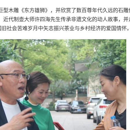
巨型木雕《东方雄狮》，并欣赏了数百尊年代久远的石雕
、近代制壶大师许四海先生传承非遗文化的动人故事，并
国旧社会苦难岁月中矢志振兴茶业与乡村经济的爱国情怀