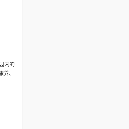
园内的
康养、