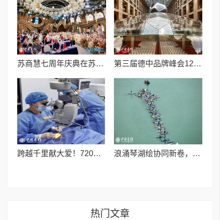
苏商慧七周年庆典在苏州隆重举行 七大联创共启发展新篇章
第三届德中品牌峰会12月将在柏林举办，聚焦人工智能时代品牌全球化发展
跨越千里献大爱！720光明行助力喀什150名白内障老人重获清晰视界
浪涌琴湖绘协同新卷，桨连四城启发展新篇
热门文章