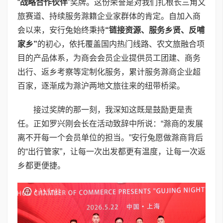
“
战略合作伙伴
”奖牌。这份荣誉是对我们扎根长三角文
旅赛道、持续服务滁籍企业家群体的肯定。自加入商
会以来，安行兔始终秉持
“链接资源、服务乡贤、反哺
家乡”
的初心，依托覆盖国内热门线路、农文旅融合项
目的产品体系，为商会会员企业提供员工团建、商务
出行、返乡考察等定制化服务，累计服务滁商企业超
百家，逐渐成为滁沪两地文旅往来的纽带桥梁。
接过奖牌的那一刻，我深知这既是鼓励更是责
任。正如罗兴刚会长在活动致辞中所说：“滁商的发展
离不开每一个会员单位的担当。”安行兔愿做滁商背后
的“出行管家”，让每一次出发都更有温度，让每一次返
乡都更便捷。