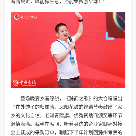
着商会走，既能做生意，还能免费游全球！”
整场晚宴乡音缭绕，《滁商之歌》的大合唱唱出
了在外游子的归属感，凤阳花鼓的铿锵节奏敲出了家
乡的文化自信，老知青赠旗、优秀赞助商颁奖等环节
温情满满。我坐在席间，听着身边的企业家聊起对接
会上谈成的采购订单，聊起下半年计划回滁州考察的