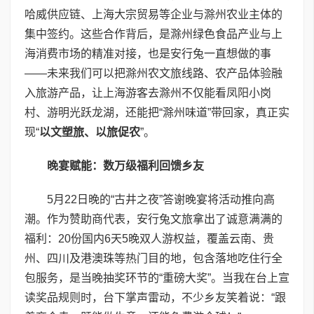
哈威供应链、上海大宗贸易等企业与滁州农业主体的
集中签约。这些合作背后，是滁州绿色食品产业与上
海消费市场的精准对接，也是安行兔一直想做的事
——未来我们可以把滁州农文旅线路、农产品体验融
入旅游产品，让上海游客去滁州不仅能看凤阳小岗
村、游明光跃龙湖，还能把“滁州味道”带回家，真正实
现“
以文塑旅、以旅促农
”。
晚宴赋能：数万级福利回馈乡友
5月22日晚的“古井之夜”答谢晚宴将活动推向高
潮。作为赞助商代表，安行兔文旅拿出了诚意满满的
福利：20份国内6天5晚双人游权益，覆盖云南、贵
州、四川及港澳珠等热门目的地，包含落地吃住行全
包服务，是当晚抽奖环节的“重磅大奖”。当我在台上宣
读奖品规则时，台下掌声雷动，不少乡友笑着说：“跟