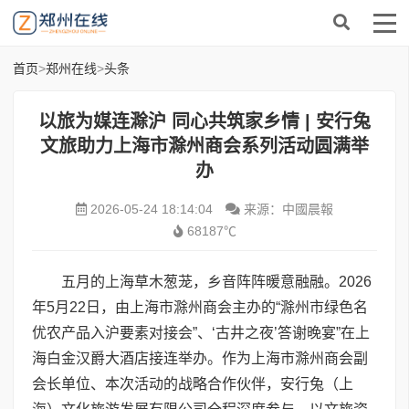
首页
>
郑州在线
>
头条
以旅为媒连滁沪 同心共筑家乡情 | 安行兔
文旅助力上海市滁州商会系列活动圆满举
办
2026-05-24 18:14:04
来源：中國晨報
68187℃
五月的上海草木葱茏，乡音阵阵暖意融融。2026
年5月22日，由上海市滁州商会主办的“滁州市绿色名
优农产品入沪要素对接会”、‘古井之夜’答谢晚宴”在上
海白金汉爵大酒店接连举办。作为上海市滁州商会副
会长单位、本次活动的战略合作伙伴，安行兔（上