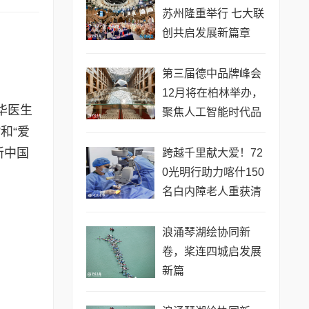
苏州隆重举行 七大联
创共启发展新篇章
第三届德中品牌峰会
12月将在柏林举办，
华医生
聚焦人工智能时代品
和“爱
牌全球化发展
新中国
跨越千里献大爱！72
0光明行助力喀什150
名白内障老人重获清
晰视界
浪涌琴湖绘协同新
卷，桨连四城启发展
新篇