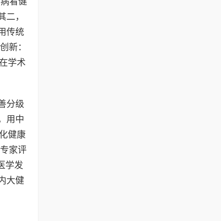
看病看健
其二，
用传统
地创新：
在学术
善分级
，用中
化健康
内专家评
医学发
内大健