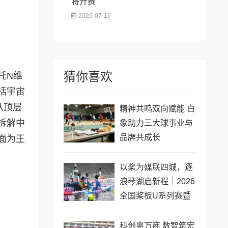
将开赛
2026-07-16
猜你喜欢
托N维
括宇宙
从顶层
精神共鸣双向赋能 白
拆解中
象助力三大球事业与
品牌共成长
面为王
以桨为媒联四城，逐
浪琴湖启新程｜2026
全国桨板U系列赛暨
长三角城市联赛桨板
公开赛（常熟站）即
科创惠万商 数智筑宏