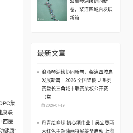
浪涌琴湖绘协同新
卷，桨连四城启发展
新篇
最新文章
浪涌琴湖绘协同新卷，桨连四城启
发展新篇｜2026 全国桨板 U 系列
赛暨长三角城市联赛桨板公开赛
（常
PC集
2026-07-19
健康联
中西医
丹青绘峥嵘 初心颂伟业｜吴宜恩两
动健康”
大红色主题油画特展筹备启动 上海