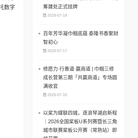
筹建处正式挂牌
托数字
2026-07-18
百年芳华凝巾帼底蕴 泰隆书香聚财
智初心
2026-07-17
修愿力·行善道·赢商道 | 巾帼三修
成长营第三期「共赢商道」专场圆
满收官
2026-07-16
以桨为媒联四城，逐浪琴湖启新程
｜2026全国桨板U系列赛暨长三角
城市联赛桨板公开赛（常熟站）即