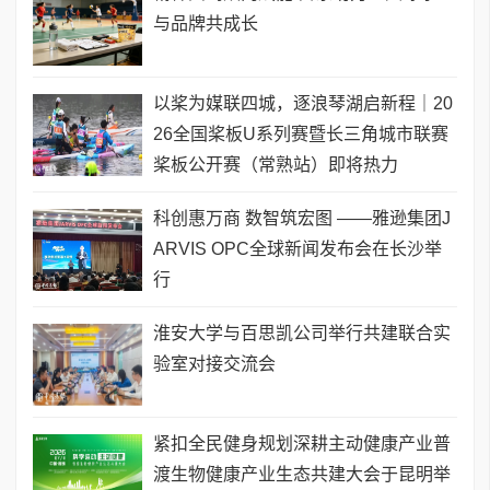
与品牌共成长
以桨为媒联四城，逐浪琴湖启新程｜20
26全国桨板U系列赛暨长三角城市联赛
桨板公开赛（常熟站）即将热力
科创惠万商 数智筑宏图 ——雅逊集团J
ARVIS OPC全球新闻发布会在长沙举
行
淮安大学与百思凯公司举行共建联合实
验室对接交流会
​紧扣全民健身规划深耕主动健康产业普
渡生物健康产业生态共建大会于昆明举