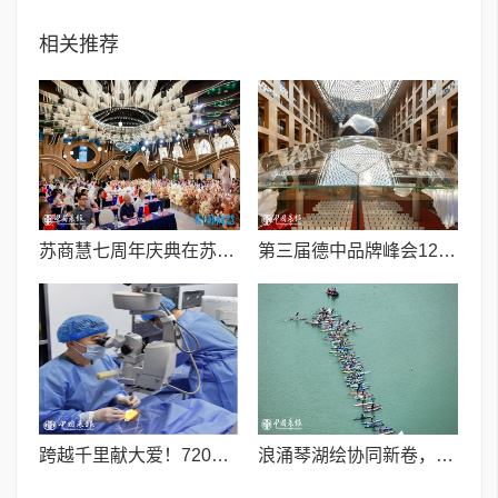
相关推荐
苏商慧七周年庆典在苏州隆重举行 七大联创共启发展新篇章
第三届德中品牌峰会12月将在柏林举办，聚焦人工智能时代品牌全球化发展
跨越千里献大爱！720光明行助力喀什150名白内障老人重获清晰视界
浪涌琴湖绘协同新卷，桨连四城启发展新篇