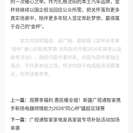
的一次暖心之举。作为扎根沈阳的本土汽车品牌，金
杯将继续以国企担当回应公众所需，把关怀落到更多
真实场景中，陪伴更多年轻人坚定奔赴梦想，赢得属
于自己的“金杯”。
本文内容转载自：商广网，原标题《金杯送考拿
“金杯” 暖心护航筑梦路 沈阳金杯开展2026年高考公益
助考活动》，版权归原作者所有，内容为原作者独立
观点，不代表本站立场。所涉内容不构成投资消费建
议，仅供读者参考。
上一篇：
观赛享福利 惠民暖全城！新疆广视通智家携
手新扬电器倾情助力2026“同心杯”疆超足球赛
下一篇：
广视通智家家电家具家装专项补贴活动加场
来袭