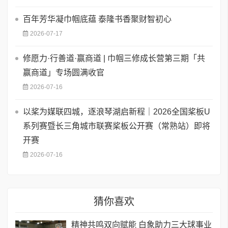
百年芳华凝巾帼底蕴 泰隆书香聚财智初心
2026-07-17
修愿力·行善道·赢商道 | 巾帼三修成长营第三期「共
赢商道」专场圆满收官
2026-07-16
以桨为媒联四城，逐浪琴湖启新程｜2026全国桨板U
系列赛暨长三角城市联赛桨板公开赛（常熟站）即将
开赛
2026-07-16
猜你喜欢
精神共鸣双向赋能 白象助力三大球事业