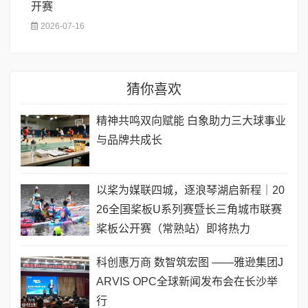
开赛
2026-07-16
猜你喜欢
精神共鸣双向赋能 白象助力三大球事业
与品牌共成长
以桨为媒联四城，逐浪琴湖启新程｜20
26全国桨板U系列赛暨长三角城市联赛
桨板公开赛（常熟站）即将热力
科创惠万商 数智筑宏图 ——雅逊集团J
ARVIS OPC全球新闻发布会在长沙举
行