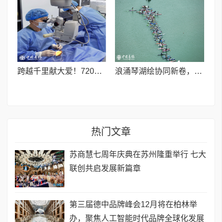
跨越千里献大爱！720光明行助力喀什150名白内障老人重获清晰视界
浪涌琴湖绘协同新卷，桨连四城启发展新篇
热门文章
苏商慧七周年庆典在苏州隆重举行 七大
联创共启发展新篇章
第三届德中品牌峰会12月将在柏林举
办，聚焦人工智能时代品牌全球化发展