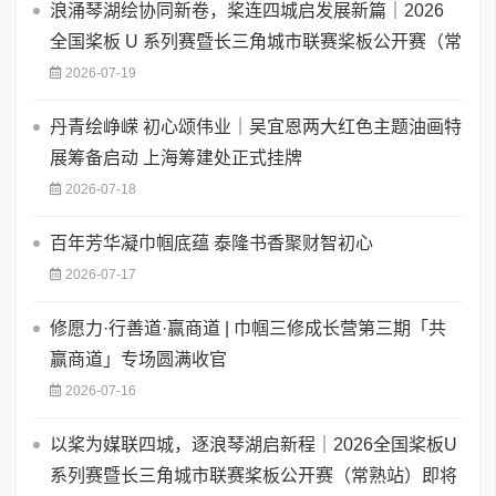
浪涌琴湖绘协同新卷，桨连四城启发展新篇｜2026
全国桨板 U 系列赛暨长三角城市联赛桨板公开赛（常
2026-07-19
丹青绘峥嵘 初心颂伟业｜吴宜恩两大红色主题油画特
展筹备启动 上海筹建处正式挂牌
2026-07-18
百年芳华凝巾帼底蕴 泰隆书香聚财智初心
2026-07-17
修愿力·行善道·赢商道 | 巾帼三修成长营第三期「共
赢商道」专场圆满收官
2026-07-16
以桨为媒联四城，逐浪琴湖启新程｜2026全国桨板U
系列赛暨长三角城市联赛桨板公开赛（常熟站）即将