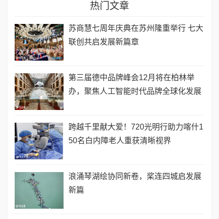
热门文章
苏商慧七周年庆典在苏州隆重举行 七大
联创共启发展新篇章
第三届德中品牌峰会12月将在柏林举
办，聚焦人工智能时代品牌全球化发展
跨越千里献大爱！720光明行助力喀什1
50名白内障老人重获清晰视界
浪涌琴湖绘协同新卷，桨连四城启发展
新篇