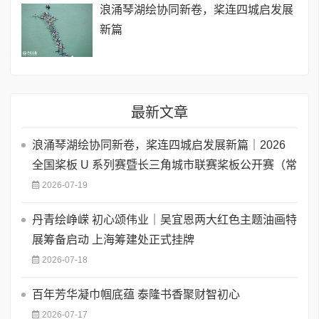
浪涌琴湖绘协同新卷，桨连四城启发展
新篇
最新文章
浪涌琴湖绘协同新卷，桨连四城启发展新篇｜2026
全国桨板 U 系列赛暨长三角城市联赛桨板公开赛（常
2026-07-19
丹青绘峥嵘 初心颂伟业｜吴宜恩两大红色主题油画特
展筹备启动 上海筹建处正式挂牌
2026-07-18
百年芳华凝巾帼底蕴 泰隆书香聚财智初心
2026-07-17