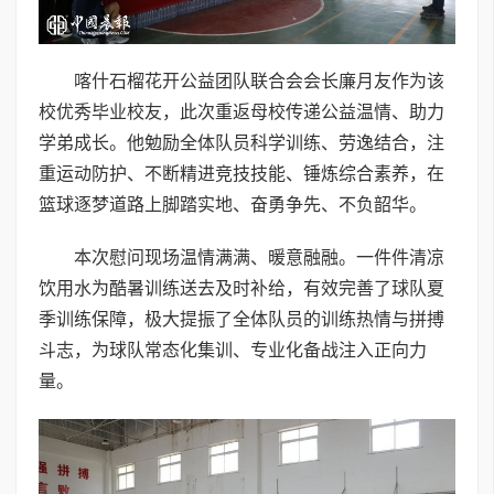
喀什石榴花开公益团队联合会会长廉月友作为该
校优秀毕业校友，此次重返母校传递公益温情、助力
学弟成长。他勉励全体队员科学训练、劳逸结合，注
重运动防护、不断精进竞技技能、锤炼综合素养，在
篮球逐梦道路上脚踏实地、奋勇争先、不负韶华。
本次慰问现场温情满满、暖意融融。一件件清凉
饮用水为酷暑训练送去及时补给，有效完善了球队夏
季训练保障，极大提振了全体队员的训练热情与拼搏
斗志，为球队常态化集训、专业化备战注入正向力
量。