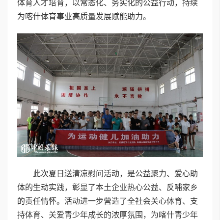
体育人才培育，以常态化、务实化的公益行动，持续
为喀什体育事业高质量发展赋能助力。
此次夏日送清凉慰问活动，是公益聚力、爱心助
体的生动实践，彰显了本土企业热心公益、反哺家乡
的责任情怀。活动进一步营造了全社会关心体育、支
持体育、关爱青少年成长的浓厚氛围，为喀什青少年