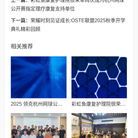
上一篇：
彩虹鱼康复护理院很荣幸再次成为杭州网球
公开赛指定理疗康复支持单位
下一篇：
荣耀时刻见证成长:OSTE联盟2025秋季开学
典礼精彩回顾
相关推荐
2025 领克杭州网球公开赛点对决别错过!彩虹鱼康复守护每一位运动员的赛场风采
彩虹鱼康复护理院很荣幸再次成为杭州网球公开赛指定理疗康复支持单位