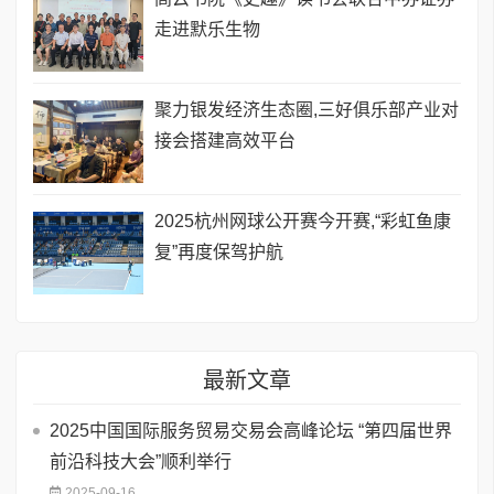
走进默乐生物
聚力银发经济生态圈,三好俱乐部产业对
接会搭建高效平台
2025杭州网球公开赛今开赛,“彩虹鱼康
复”再度保驾护航
最新文章
2025中国国际服务贸易交易会高峰论坛 “第四届世界
前沿科技大会”顺利举行
2025-09-16