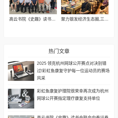
高云书院《史趣》读书会联合中券证券走进默乐生物
聚力银发经济生态圈,三好俱乐部产业对接会搭建高效平台
热门文章
2025 领克杭州网球公开赛点对决别错
过!彩虹鱼康复守护每一位运动员的赛场
风采
彩虹鱼康复护理院很荣幸再次成为杭州
网球公开赛指定理疗康复支持单位
高云书院《史趣》读书会联合中券证券