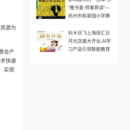
“雅书荟·师者荐读”—
杭州市和家园小学黄
家欢推荐《第六病
库资源为
房》
科大讯飞上海徐汇日
月光店盛大开业,AI学
习产品引领智能教育
整合产
新风向
技术快速
、实现