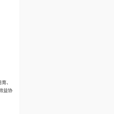
培育、
效益协