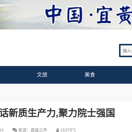
文旅
美食
共话新质生产力,聚力院士强国
44
来源：晨报之声
15378℃