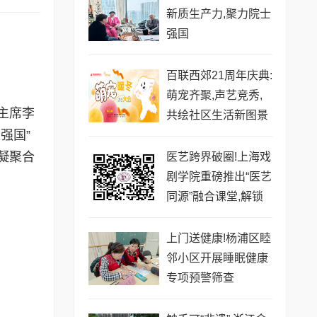
新质生产力,聚力院士
强国
百联西郊21周年庆典:
萌宠齐聚,声艺竞秀,
主席李
共绘社区生活新图景
强国”
凝聚合
医艺跨界破圈!上海戏
剧学院重磅推出“医艺
同源”融合课堂,解锁
身心共愈新范式
上门送健康!杨浦区睦
邻小区开展睡眠健康
专项预警筛查