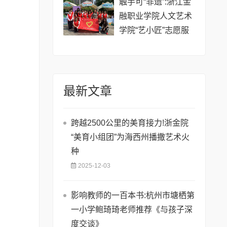
触手可“非遗”:浙江金
融职业学院人文艺术
学院“艺小匠”志愿服
务火热进行中
最新文章
跨越2500公里的美育接力!浙金院
“美育小组团”为海西州播撒艺术火
种
2025-12-03
影响教师的一百本书:杭州市塘栖第
一小学鲍琦琦老师推荐《与孩子深
度交谈》