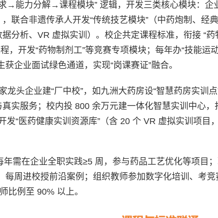
需求→能力分解→课程模块” 逻辑，开发三类核心模块：企
），联合非遗传承人开发“传统技艺模块”（中药炮制、经
据分析、VR 虚拟实训）。校企共定课程标准，衔接 “药
课程，开发“药物制剂工”等竞赛专项模块；每年办“技能运动
获企业面试绿色通道，实现“岗课赛证”融合。
 家龙头企业建“厂中校”，如九洲大药房设“智慧药房实训点
真实服务；校内投 800 余万元建一体化智慧实训中心，
发“医药健康实训资源库”（含 20 个 VR 虚拟实训项目
每年需在企业全职实践≥5 周，参与药品工艺优化等项目；
，每周进校授前沿案例；组织教师参加数字化培训、考竞
师比例至 90% 以上。