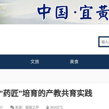
文旅
美食
"药匠"培育的产教共育实践
47
来源：晨报之声
36402℃