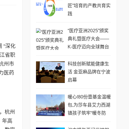
匠”培育的产教共育实
践
“医疗亚洲2025”颁奖
典礼暨医疗大会——
 “深化
K-医疗迈向全球舞台
浙江省职
杭州市
科技创新赋能健康生
活 金亚麻品牌在宁波
力医药
启幕
暖心!80份壹基金温暖
包,为莎车县艾力西湖
元，杭州
镇孩子筑牢“暖冬防
，年高
线”