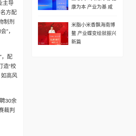
业主导
康为本 产业为基 咸
典名方配
阳茯茶是秦人献给世
物制剂
界的一份礼物
米脂小米香飘海南博
会”，
鳌 产业蝶变绘就振兴
新篇
”，配
打造“校
，如高风
聘30余
赛裁判