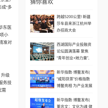
猜你喜欢
成“多
跨越5200公里! 新疆
莎车县来浙江杭州举
华东医
办招商大会
专项小
策精准对
西湖国际产业投融资
论坛圆满落幕 聚焦
“青年创业+她力量”,
资智共融点燃创新引
擎
新华指数·博鳌发布|
：升级
“咸阳茯茶”价格指数
服务技
博鳌亮相 为产业发展
代需
注入“数据动能”
新华指数·博鳌发布|
董忠文：文化为魂 健