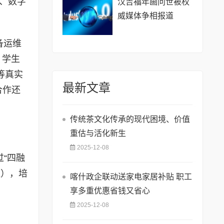
检、数字
汉吉福年画问世被权
威媒体争相报道
备运维
，学生
等真实
最新文章
合作还
传统茶文化传承的现代困境、价值
重估与活化新生
2025-12-08
过“四融
通），培
喀什政企联动送家电家居补贴 职工
享多重优惠省钱又省心
2025-12-08