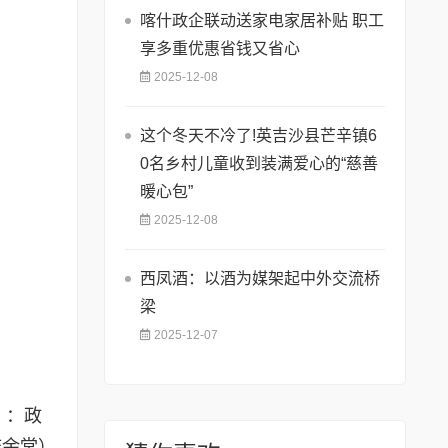
喀什政企联动送家电家居补贴 职工
享多重优惠省钱又省心
2025-12-08
这个冬天不冷了!英吉沙县芒辛镇6
0名乡村儿童收到装满爱心的“慈善
暖心包”
2025-12-08
西凤酒：以酒为媒架起中外交流桥
梁
2025-12-07
》：政
庆余堂）