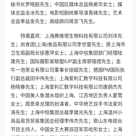
秘书长罗晓舫先生；中国区媒体总监杨美华女士；媒
体总监全冰先生；电影短剧统筹导演青峰先生；艺术
总监季益发先生；高级顾问蒋忠飞先生。
特邀嘉宾：上海赛维塔生物科技有限公司刘洋先
生；尚食团(上海)食品有限公司李世雷先生；原上海市
卫生局副局长徐惠萍女士；上海中信集团部门经理陆
建先生；国际摄影家联盟IUP副主席郭锡煜先生；金
牛一泡茶业有限公司董事长徐超先生；德国PM国际执
行副总裁田中伟先生；上海爱利汇数字科技有限公司
杨晓春先生；上海爱利汇数字科技有限公司唐炯杰先
生；中国美人鱼潜水组织上海、江苏地区负责人夏莺
女士；周恩来总理的扮演者，中华绝艺双手书法家刘
涛先生；上海中恒集团总裁李建光先生；上海温州小
商品易货贸易集团总经理李伟杰先生；原山东电视台
节目主持人，中国女王大赛双冠军苏屹彤女士；上海