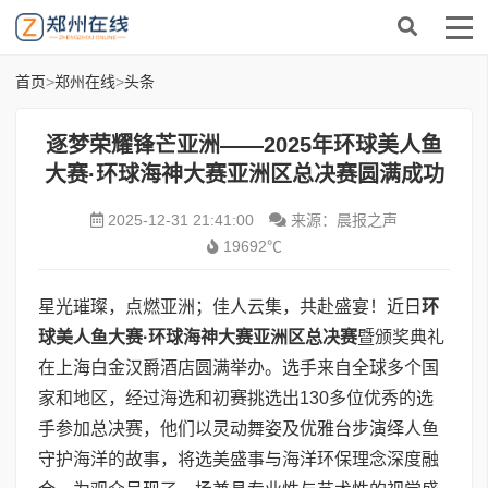
首页
>
郑州在线
>
头条
逐梦荣耀锋芒亚洲——2025年环球美人鱼
大赛·环球海神大赛亚洲区总决赛圆满成功
2025-12-31 21:41:00
来源：晨报之声
19692℃
星光璀璨，点燃亚洲；佳人云集，共赴盛宴！近日
环
球美人鱼大赛
·
环球海神大赛
亚洲区总决赛
暨颁奖典礼
在上海白金汉爵酒店圆满举办。选手来自全球多个国
家和地区，经过海选和初赛挑选出130多位优秀的选
手参加总决赛，他们以灵动舞姿及优雅台步演绎人鱼
守护海洋的故事，将选美盛事与海洋环保理念深度融