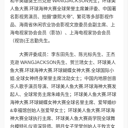
和平英雄獎王杰克逊 WANGJACKSON先生；环球美
人鱼大赛.环球海神大赛全球荣誉主席兼评委、中国著
名影视男演员、拍摄“康熙大帝”、繁花等多部影视作
品、海南省休闲农业协会影视文旅委员会副主席、上
海电视家协会会员（影协）、上海电视家协会会员
（视协)王志勤先生。
大赛评委成员：李东田先生、陈光标先生、王杰
克逊 WANGJACKSON先生、贺兰琇女士、环球美人
鱼大赛.环球海神大赛.环球蝴蝶女神大赛.全球国际小
姐.全球女神终身荣誉主席沈劼女士；中国内地原创音
乐人歌手演员导演、环球美人鱼大赛.环球海神大赛发
起人、全球常务主席朱峰先生；环球美人鱼大赛.环球
海神大赛.环球蝴蝶女神大赛全球名誉主席、爱琴婚纱
&幸福馆创始人张爱琴女士；环球美人鱼大赛.环球海
神大赛全球执行主席、环球美人鱼大赛商学院全球舞
台模特礼仪资深导师、明月女子学堂创始人于牧言女