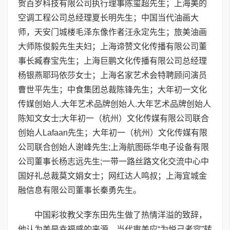
贺百岁科技有限公司执行理事陈玺超先生；上海美的
空调工程公司总经理夏长明先生；中国当代油画大
师，天安门城楼毛泽东像作者汪永定先生；旅美油画
大师陈俊毅先生夫妇；上海谛赞文化传播有限公司董
事长臧春宝先生；上海巨鹏文化传播有限公司总经理
杨银燕耶玛依莎女士；上海名家艺术会特聘顾问演员
曹世平先生；中食集团总裁陈锋先生；大年初一文化
传媒创始人.大年艺术品牌创始人.大年艺术品牌创始人
陈知文女士;大年初一（杭州）文化传媒有限公司联合
创始人Lafaan先生；大年初一（杭州）文化传媒有限
公司联合创始人谢峰先生;上海航图砾华电子设备有限
公司董事长杨志远先生;一带一路丝路文化交流中心中
国好礼总裁莫文娟女士；网红达人鸣叔；上海宜城金
融信息有限公司董事长秦勇先生。
中国彩妆教父李东田先生做了热情洋溢的致辞，
他认为美是幸福感的来源，当代审美应“为悦己者容”转