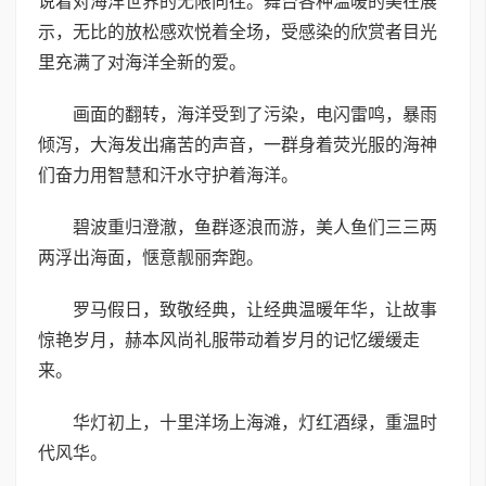
说着对海洋世界的无限向往。舞台各种温暖的美在展
示，无比的放松感欢悦着全场，受感染的欣赏者目光
里充满了对海洋全新的爱。
画面的翻转，海洋受到了污染，电闪雷鸣，暴雨
倾泻，大海发出痛苦的声音，一群身着荧光服的海神
们奋力用智慧和汗水守护着海洋。
碧波重归澄澈，鱼群逐浪而游，美人鱼们三三两
两浮出海面，惬意靓丽奔跑。
罗马假日，致敬经典，让经典温暖年华，让故事
惊艳岁月，赫本风尚礼服带动着岁月的记忆缓缓走
来。
华灯初上，十里洋场上海滩，灯红酒绿，重温时
代风华。