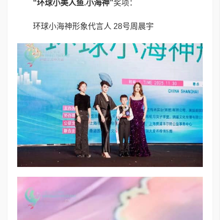
“
环球
小美人鱼
.
小海神”
奖项：
环球小海神形象代言人 28号周晨宇