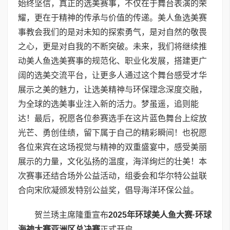
始终坚信，真正的选美赛事，不仅在于舞台表演的荣
耀，更在于精神的传承与价值的传递。美人鱼选美赛
事教会我们的是对未知的探索勇气，是对自然的敬畏
之心，更是对自我的不断突破。未来，我们将继续推
动美人鱼选美赛事的规范化、职业化发展，搭建更广
阔的选美交流平台，让更多人通过这个舞台感受才华
展示之美的魅力，让选美精神与环保理念深度交融，
为全球的选美事业注入新的活力。梦虽遥，追则能
达！最后，祝愿各位参赛选手在这片蓝色舞台上绽放
光芒、勇创佳绩，留下属于自己的精彩瞬间！也祝愿
各位来宾在这场视觉与精神的双重盛宴中，感受美丽
展示的力量，文化弘扬的温度，海洋绚烂的壮美！本
次赛事还结合场外公益活动，组委会和华尔特公益联
合向宋欣凝颁发特别公益奖，倡导海洋环保公益。
贺兰琇主席隆重宣布
2025
年环球美人鱼大赛
·
环球
海神大赛亚洲区总决赛
正式开启