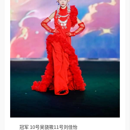
冠军 10号吴骁筱11号刘佳怡