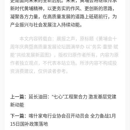
更是面向未来的全新启航。未来，黄埔会将继续传承
新时代黄埔精神，以更务实的作风、更创新的思路，
凝聚各方力量，在高质量发展的道路上砥砺前行，为
产业振兴与社会发展注入持续动能。
本文内容转载自：晨报之声，原标题《黄埔会十
周年庆典暨高质量发展论坛圆满举办 ​以"务实·重塑·赋
能"共绘发展新蓝图》，版权归原作者所有，内容为原
作者独立观点，不代表本站立场。所涉内容不构成投
资消费建议，仅供读者参考。
上一篇：
延长油田：“七心”工程聚合力 激发基层党建
新动能
下一篇：
喀什家电行业协会召开动员会 全力备战1月
15日国补政策落地