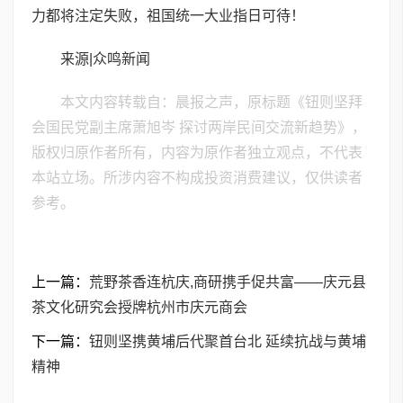
力都将注定失败，祖国统一大业指日可待！
来源|众鸣新闻
本文内容转载自：晨报之声，原标题《钮则坚拜
会国民党副主席萧旭岑 探讨两岸民间交流新趋势》，
版权归原作者所有，内容为原作者独立观点，不代表
本站立场。所涉内容不构成投资消费建议，仅供读者
参考。
上一篇：
荒野茶香连杭庆,商研携手促共富——庆元县
茶文化研究会授牌杭州市庆元商会
下一篇：
钮则坚携黄埔后代聚首台北 延续抗战与黄埔
精神