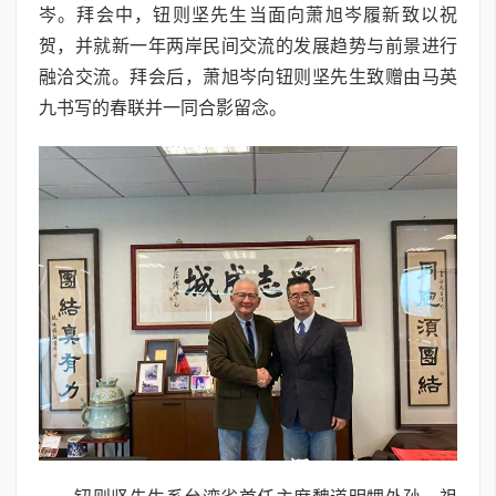
岑。拜会中，钮则坚先生当面向萧旭岑履新致以祝
贺，并就新一年两岸民间交流的发展趋势与前景进行
融洽交流。拜会后，萧旭岑向钮则坚先生致赠由马英
九书写的春联并一同合影留念。