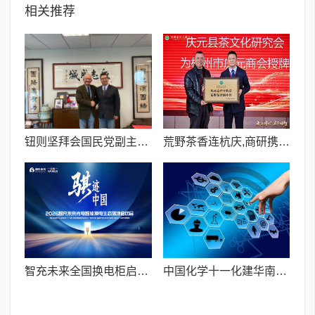
相关推荐
钮则坚拜会国民党副主席萧旭岑 探讨两岸民间交流新趋势
荒野茶香连杭庆,商研携手促共富——庆元县茶文化研究会授牌杭州市庆元商会
智充未来全国换电柜启动大会在山东安丘隆重举行
中国化学十一化建华南分公司沙特项目开展营地消防培训及应急演练