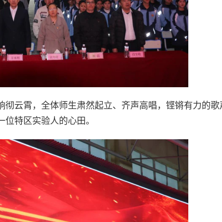
响彻云霄，全体师生肃然起立、齐声高唱，铿锵有力的歌
一位特区实验人的心田。