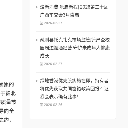
焕新消费 乐启新程| 2026第二十届
广西车交会3月盛启
2026-02-27
疏附县托克扎克市场监管所:严查校
园周边烟酒经营 守护未成年人健康
成长
2026-02-27
绿地香港优先股实施在即，持有者
累累的
将优先获取共同富裕政策回报？证
学子被北
券会表示确有此事！
学质量节
2026-02-26
导向全
之约，