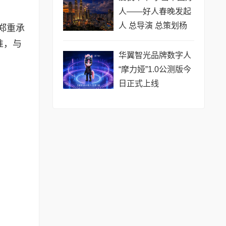
人——好人春晚发起
人 总导演 总策划杨
郑重承
建红在2026第九届好
准，与
人春晚上的致辞
华翼智光品牌数字人
“摩力娅”1.0公测版今
日正式上线