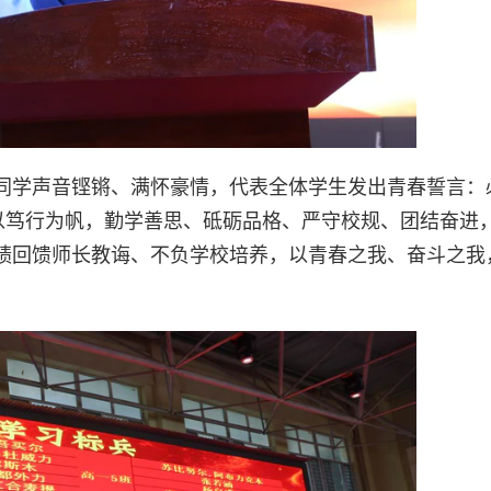
同学声音铿锵、满怀豪情，代表全体学生发出青春誓言：
、以笃行为帆，勤学善思、砥砺品格、严守校规、团结奋进
绩回馈师长教诲、不负学校培养，以青春之我、奋斗之我