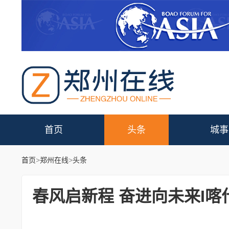
首页
头条
城事
首页
>
郑州在线
>
头条
春风启新程 奋进向未来I喀