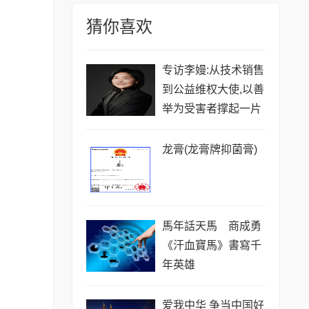
猜你喜欢
专访李嫚:从技术销售
到公益维权大使,以善
举为受害者撑起一片
天
龙膏(龙膏牌抑菌膏)
馬年話天馬 商成勇
《汗血寶馬》書寫千
年英雄
爱我中华 争当中国好