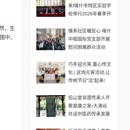
来I喀什市特区实验学
校举行2026年春季开
学典礼
然、生
情系社区暖民心 喀什
氛围中，
中程国际党支部开展
慰问困难群众活动
巧手迎元宵,童心传文
化 | 这场元宵活动,让
传统节日“活”起来!
侣山堂非遗传承人齐
聚泰康之家•大清谷
共话中医药传承发展