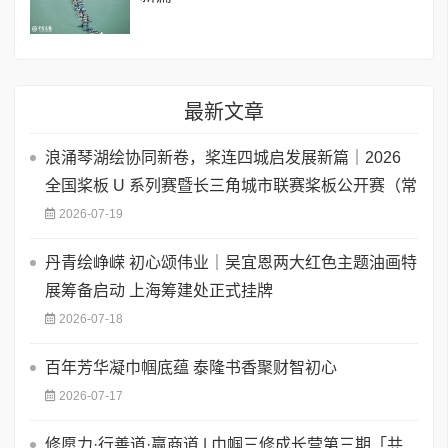
最新文章
浪涌琴湖绘协同新卷，桨连四城启发展新篇｜2026
全国桨板 U 系列赛暨长三角城市联赛桨板公开赛（常
2026-07-19
丹青绘峥嵘 初心颂伟业｜吴宜恩两大红色主题油画特
展筹备启动 上海筹建处正式挂牌
2026-07-18
百年芳华凝巾帼底蕴 泰隆书香聚财智初心
2026-07-17
修愿力·行善道·赢商道 | 巾帼三修成长营第三期「共