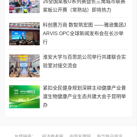
26全国桨板U系列赛暨长三角城市联赛
桨板公开赛（常熟站）即将热力
科创惠万商 数智筑宏图 ——雅逊集团J
ARVIS OPC全球新闻发布会在长沙举
行
淮安大学与百思凯公司举行共建联合实
验室对接交流会
​紧扣全民健身规划深耕主动健康产业普
渡生物健康产业生态共建大会于昆明举
办
友情链接：
经济参考报
中国名牌网
新华每日电讯