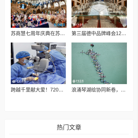
苏商慧七周年庆典在苏州隆重举行 七大联创共启发展新篇章
第三届德中品牌峰会12月将在柏林举办，聚焦人工智能时代品牌全球化发展
跨越千里献大爱！720光明行助力喀什150名白内障老人重获清晰视界
浪涌琴湖绘协同新卷，桨连四城启发展新篇
热门文章