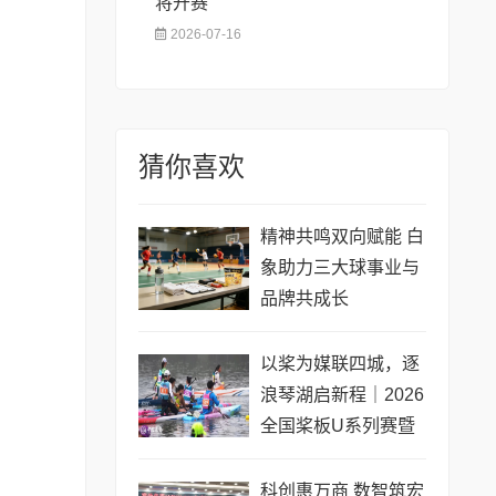
将开赛
2026-07-16
猜你喜欢
精神共鸣双向赋能 白
象助力三大球事业与
品牌共成长
以桨为媒联四城，逐
浪琴湖启新程｜2026
全国桨板U系列赛暨
长三角城市联赛桨板
公开赛（常熟站）即
科创惠万商 数智筑宏