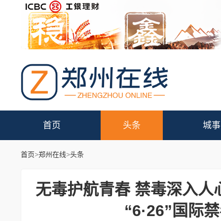
首页
头条
城事
首页
>
郑州在线
>
头条
无毒护航青春 禁毒深入人
“6·26”国