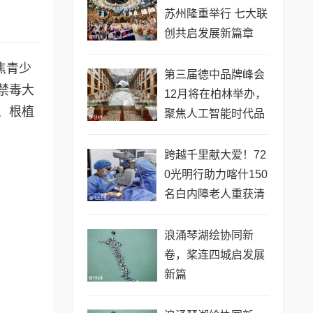
苏州隆重举行 七大联
创共启发展新篇章
焦青少
第三届德中品牌峰会
禁毒大
12月将在柏林举办，
、根植
聚焦人工智能时代品
牌全球化发展
跨越千里献大爱！72
0光明行助力喀什150
名白内障老人重获清
晰视界
浪涌琴湖绘协同新
卷，桨连四城启发展
新篇