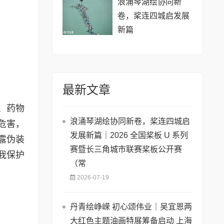
浪涌琴湖绘协同新
卷，桨连四城启发展
新篇
最新文章
、药物
浪涌琴湖绘协同新卷，桨连四城启
危害，
发展新篇｜2026 全国桨板 U 系列
露伪装
赛暨长三角城市联赛桨板公开赛
我保护
（常
2026-07-19
丹青绘峥嵘 初心颂伟业｜吴宜恩两
大红色主题油画特展筹备启动 上海