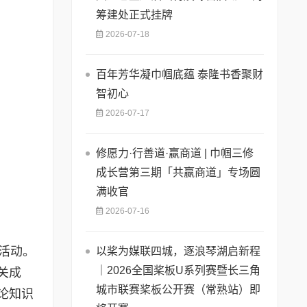
筹建处正式挂牌
2026-07-18
百年芳华凝巾帼底蕴 泰隆书香聚财
智初心
2026-07-17
修愿力·行善道·赢商道 | 巾帼三修
成长营第三期「共赢商道」专场圆
满收官
2026-07-16
活动。
以桨为媒联四城，逐浪琴湖启新程
｜2026全国桨板U系列赛暨长三角
关成
城市联赛桨板公开赛（常熟站）即
论知识