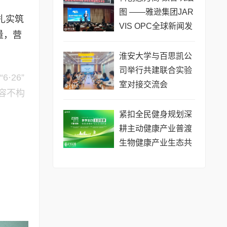
将热力
图 ——雅逊集团JAR
扎实筑
VIS OPC全球新闻发
量，营
布会在长沙举行
淮安大学与百思凯公
司举行共建联合实验
26”
室对接交流会
容不构
​紧扣全民健身规划深
耕主动健康产业普渡
生物健康产业生态共
建大会于昆明举办