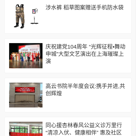
涉水裤 稻草图案赠送手机防水袋
庆祝建党104周年 “光辉征程•舞动
申城”大型文艺演出在上海璀璨上
演
高云书院半年度会议:携手并进,共
创辉煌
同心援杏林春风公益义诊万里行
“清凉入伏、健康相伴” 惠及社区