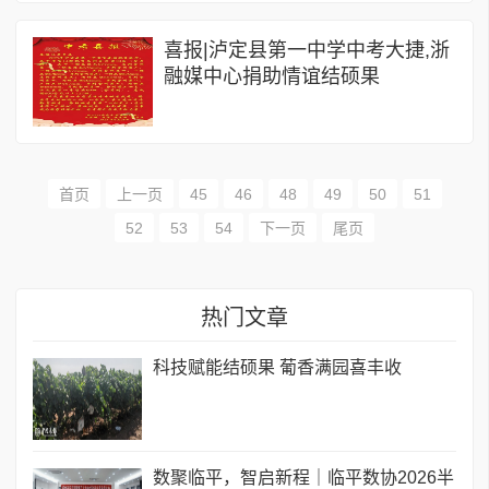
喜报|泸定县第一中学中考大捷,浙
融媒中心捐助情谊结硕果
首页
上一页
45
46
48
49
50
51
52
53
54
下一页
尾页
热门文章
科技赋能结硕果 葡香满园喜丰收
数聚临平，智启新程｜临平数协2026半