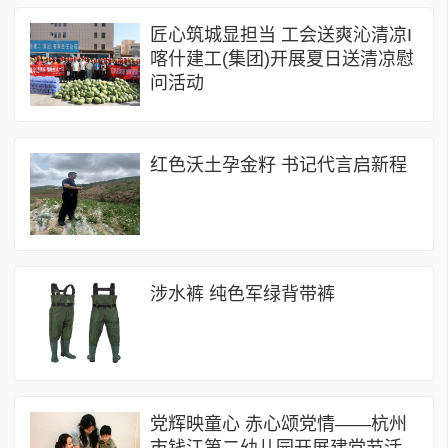
匠心筑城显担当 工会送爽沁清凉I
喀什建工(集团)开展夏日送清凉慰
问活动
红色沃土孕金籽 书记代言启新程
涉水裤 纯色军绿背带裤
党辉映童心 赤心颂党情——杭州
市钱江第二幼儿园开展建党节活