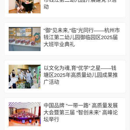
动
“御”见未来,“临”光同行——杭州市
钱江第二幼儿园御临园区2025届
大班毕业典礼
以文化为魂,育“优学”之星——钱
塘区2025年高质量幼儿园成果推
广活动
中国品牌 “一带一路” 高质量发展
大会暨第三届 “智创未来” 高峰论
坛举行