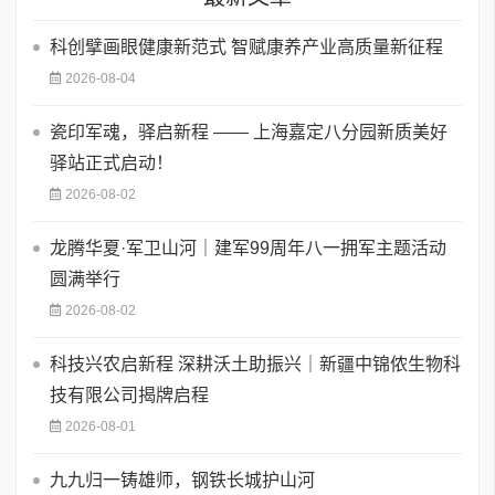
科创擘画眼健康新范式 智赋康养产业高质量新征程
2026-08-04
瓷印军魂，驿启新程 —— 上海嘉定八分园新质美好
驿站正式启动！
2026-08-02
龙腾华夏·军卫山河｜建军99周年八一拥军主题活动
圆满举行
2026-08-02
科技兴农启新程 深耕沃土助振兴｜新疆中锦侬生物科
技有限公司揭牌启程
2026-08-01
九九归一铸雄师，钢铁长城护山河